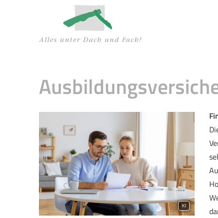
Aus­bil­dungs­ver­si­ch
Fi
Di
Ve
se
Au
Ho
We
KI
da