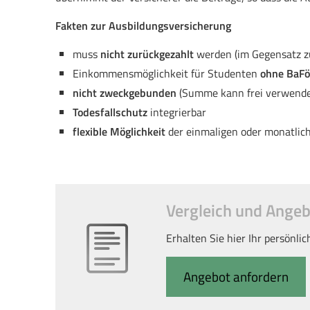
Fakten zur Aus­bil­dungs­ver­si­che­rung
muss
nicht zurückgezahlt
werden (im Gegensatz z
Einkommensmöglichkeit für Studenten
ohne BaF
nicht zweckgebunden
(Summe kann frei verwendet
Todesfallschutz
integrierbar
flexible Möglichkeit
der einmaligen oder monatlic
Vergleich und Angebot
Erhalten Sie hier Ihr persönli
An­ge­bot an­for­dern