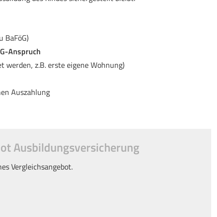
u BaFöG)
öG-Anspruch
 werden, z.B. erste eigene Wohnung)
hen Auszahlung
 Aus­bil­dungs­ver­si­che­rung
ches Vergleichsangebot.