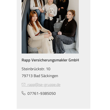
Rapp Ver­sicherungs­makler GmbH
Steinbrückstr. 10
79713 Bad Säckingen
rapp@se-gruppe.de
07761-9385050