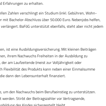
d Erfahrungen zu erhalten.
ellen Zahlen verschlingt ein Studium (inkl. Gebühren, Wohn-
r mit Bachelor-Abschluss über 50.000 Euro. Nebenjobs helfen,
s verlängert. BaFöG unterstützt ebenfalls, steht aber nicht jedem
 ist eine Aus­bil­dungs­ver­si­che­rung. Mit kleinen Beiträgen
nen, ihrem Nachwuchs Freiheiten in der Ausbildung zu
 der am Laufzeitende (meist zur Volljährigkeit oder
ch Flexibilität des Produkts kann neben einer Einmalsumme
die dann den Lebensunterhalt finanziert.
e, um den Nachwuchs beim Berufseinstieg zu unterstützen.
t werden. Stirbt der Beitragszahler vor Vertragsende,
sbildung des Kindes sichergestellt bleibt.