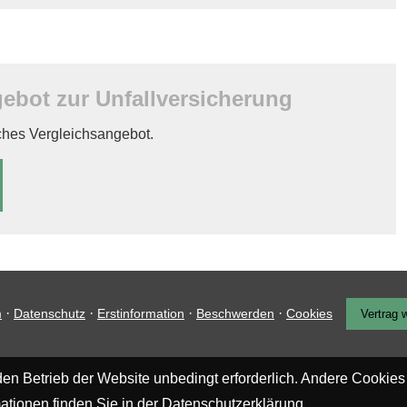
bot zur Unfall­ver­si­che­rung
iches Vergleichsangebot.
·
·
·
·
m
Datenschutz
Erstinformation
Beschwerden
Cookies
Vertrag 
en Betrieb der Website unbedingt erforderlich. Andere Cookies
ationen finden Sie in der
Datenschutzerklärung
.