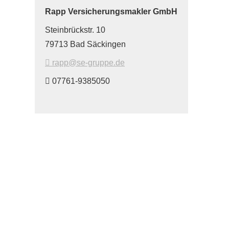
Rapp Ver­sicherungs­makler GmbH
Steinbrückstr. 10
79713 Bad Säckingen
rapp@se-gruppe.de
07761-9385050